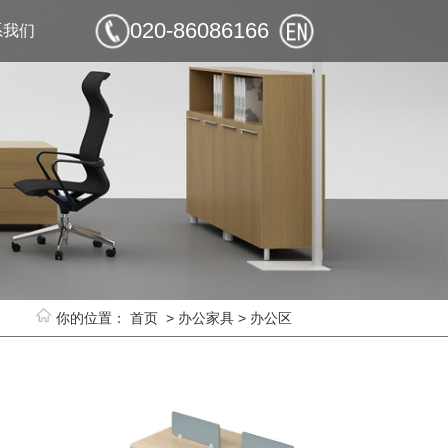
020-86086166
系我们
你的位置：
首页
>
办公家具
>
办公区