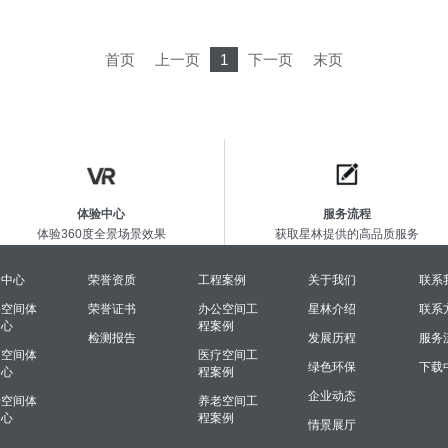
首页
上一页
1
下一页
末页
体验中心
服务流程
体验360度全景场景效果
获取星林提供的高品质服务
验中心
荣誉资质
工程案例
关于我们
联系
公空间体
荣誉证书
办公空间工
星林介绍
联系
中心
程案例
检测报告
发展历程
服务
疗空间体
医疗空间工
绿色环保
下载
中心
程案例
企业动态
老空间体
养老空间工
中心
程案例
情景展厅