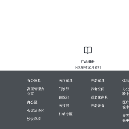
产品图册
下载星林家具资料
办公家具
医疗家具
养老家具
体
高层管理办
门诊部
养老空间
办
公室
验
住院部
适老化家具
办公区
医
医技部
养老设备
验
会议洽谈区
妇幼专区
养
沙发座椅
验