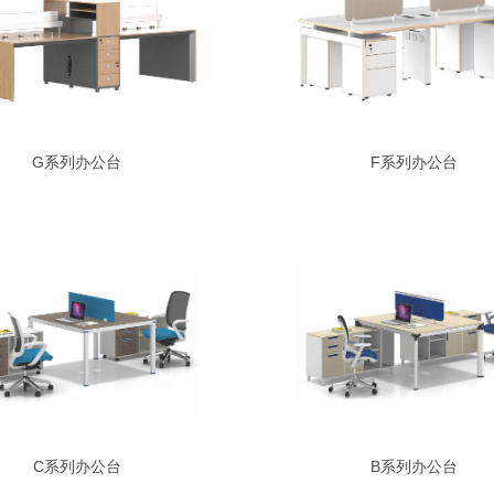
G系列办公台
F系列办公台
C系列办公台
B系列办公台