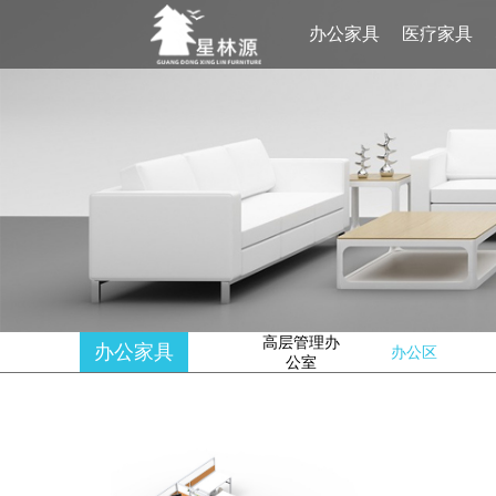
办公家具
医疗家具
高层管理办
办公家具
办公区
公室