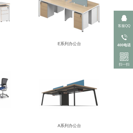
客服QQ
E系列办公台
400电话
扫一扫
A系列办公台